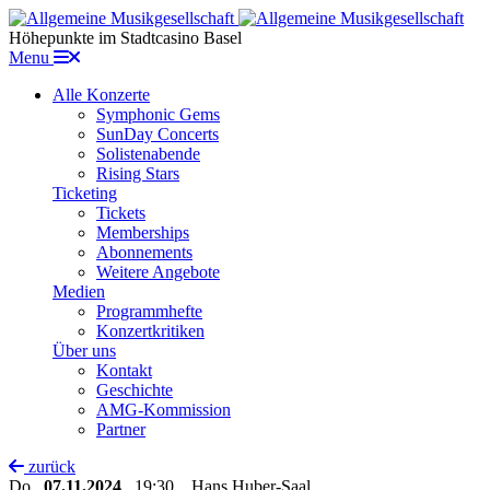
Höhepunkte im Stadtcasino Basel
Menu
Alle Konzerte
Symphonic Gems
SunDay Concerts
Solistenabende
Rising Stars
Ticketing
Tickets
Memberships
Abonnements
Weitere Angebote
Medien
Programmhefte
Konzertkritiken
Über uns
Kontakt
Geschichte
AMG-Kommission
Partner
zurück
Do
07.11.2024
19:30 Hans Huber-Saal